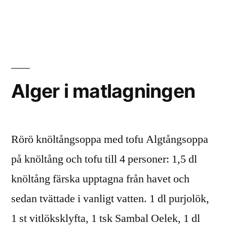
i
Alger
i
matlagni
Alger i matlagningen
Rörö knöltångsoppa med tofu Algtångsoppa
på knöltång och tofu till 4 personer: 1,5 dl
knöltång färska upptagna från havet och
sedan tvättade i vanligt vatten. 1 dl purjolök,
1 st vitlöksklyfta, 1 tsk Sambal Oelek, 1 dl