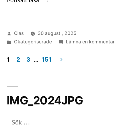
Fortsätt läsa
kan
alger
Publicerat
Clas
30 augusti, 2025
användas
av
Publicerat
till
Okategoriserade
Lämna en kommentar
till?”
i
Vad
kan
1
2
3
…
151
alger
Inläggsnavigering
använda
till?
IMG_2024JPG
Sök
efter: