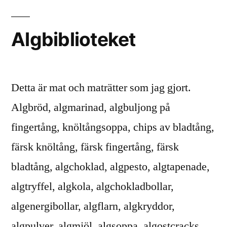
alger.
Algbiblioteket
Detta är mat och maträtter som jag gjort.
Algbröd, algmarinad, algbuljong på
fingertång, knöltångsoppa, chips av bladtång,
färsk knöltång, färsk fingertång, färsk
bladtång, algchoklad, algpesto, algtapenade,
algtryffel, algkola, algchokladbollar,
algenergibollar, algflarn, algkryddor,
algpulver, algmjöl, algsoppa, algostcracks,