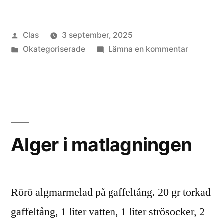
matlagningen”
Publicerat
Clas
3 september, 2025
av
Publicerat
till
Okategoriserade
Lämna en kommentar
i
Alger
i
matlagni
Alger i matlagningen
Rörö algmarmelad på gaffeltång. 20 gr torkad
gaffeltång, 1 liter vatten, 1 liter strösocker, 2