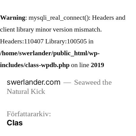
Warning
: mysqli_real_connect(): Headers and
client library minor version mismatch.
Headers:110407 Library:100505 in
/home/swerlander/public_html/wp-
includes/class-wpdb.php
on line
2019
Hoppa
swerlander.com
Seaweed the
till
Natural Kick
innehåll
Författararkiv:
Clas