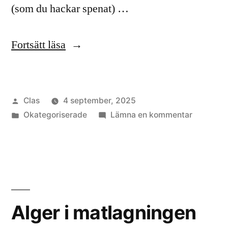
(som du hackar spenat) …
”Alger
Fortsätt läsa
i
matlagningen”
Publicerat
Clas
4 september, 2025
av
Publicerat
till
Okategoriserade
Lämna en kommentar
i
Alger
i
matlagni
Alger i matlagningen