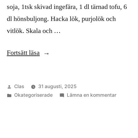
soja, 1tsk skivad ingefära, 1 dl tärnad tofu, 6
dl hönsbuljong. Hacka lök, purjolök och
vitlök. Skala och …
”Alger
Fortsätt läsa
i
matlagningen”
Publicerat
Clas
31 augusti, 2025
av
Publicerat
till
Okategoriserade
Lämna en kommentar
i
Alger
i
matlagni