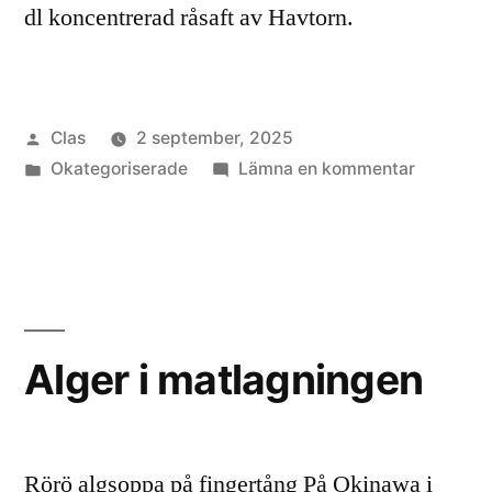
dl koncentrerad råsaft av Havtorn.
Publicerat
Clas
2 september, 2025
av
Publicerat
till
Okategoriserade
Lämna en kommentar
i
Alger
i
matlagni
Alger i matlagningen
Rörö algsoppa på fingertång På Okinawa i