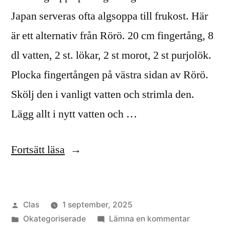
Japan serveras ofta algsoppa till frukost. Här
är ett alternativ från Rörö. 20 cm fingertång, 8
dl vatten, 2 st. lökar, 2 st morot, 2 st purjolök.
Plocka fingertången på västra sidan av Rörö.
Skölj den i vanligt vatten och strimla den.
Lägg allt i nytt vatten och …
”Alger
Fortsätt läsa
i
matlagningen”
Publicerat
Clas
1 september, 2025
av
Publicerat
till
Okategoriserade
Lämna en kommentar