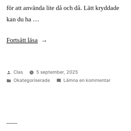
för att använda lite då och då. Lätt kryddade
kan du ha …
”Alger
Fortsätt läsa
i
matlagningen”
Publicerat
Clas
5 september, 2025
av
Publicerat
till
Okategoriserade
Lämna en kommentar
i
Alger
i
matlagni