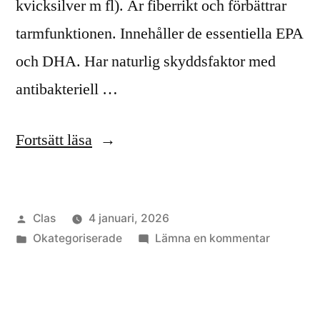
kvicksilver m fl). Är fiberrikt och förbättrar
tarmfunktionen. Innehåller de essentiella EPA
och DHA. Har naturlig skyddsfaktor med
antibakteriell …
”Krydda
Fortsätt läsa
ditt
liv
Publicerat
Clas
4 januari, 2026
med
av
Publicerat
till
Okategoriserade
Lämna en kommentar
alger.”
i
Krydda
ditt
liv
med