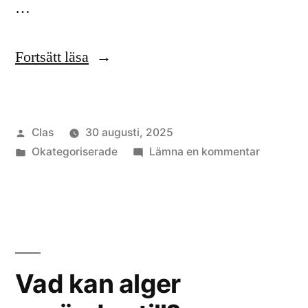
…
”Alger
Fortsätt läsa
i
matlagningen”
Publicerat
Clas
30 augusti, 2025
av
Publicerat
till
Okategoriserade
Lämna en kommentar
i
Alger
i
matlagni
Vad kan alger