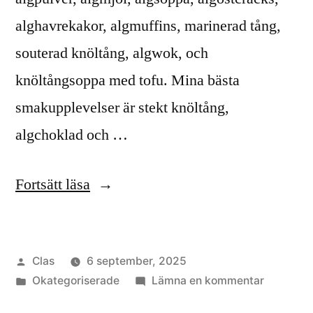
alghavrekakor, algmuffins, marinerad tång,
souterad knöltång, algwok, och
knöltångsoppa med tofu. Mina bästa
smakupplevelser är stekt knöltång,
algchoklad och …
”Algbiblioteket”
Fortsätt läsa
Publicerat
Clas
6 september, 2025
av
Publicerat
till
Okategoriserade
Lämna en kommentar
i
Algbiblio