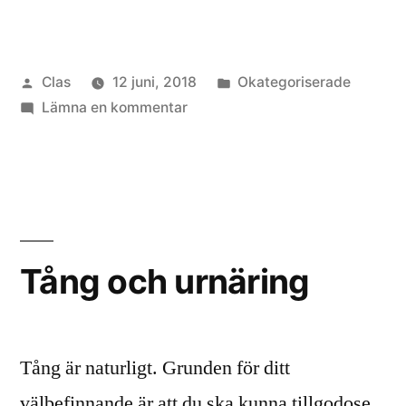
beat
dementia”
Publicerat
Publicerat
Clas
12 juni, 2018
Okategoriserade
av
till
i
Lämna en kommentar
Seaweed
beat
dementia
Tång och urnäring
Tång är naturligt. Grunden för ditt
välbefinnande är att du ska kunna tillgodose