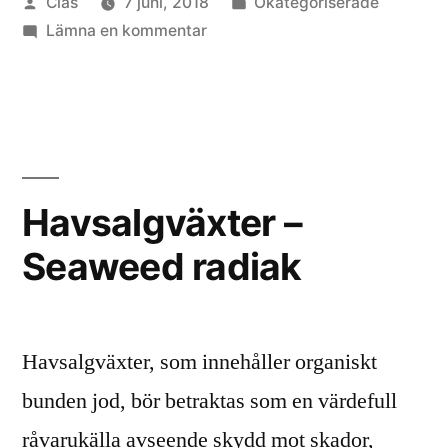
Publicerat
Publicerat
Clas
7 juni, 2018
Okategoriserade
av
till
i
Lämna en kommentar
Tång
och
urnäring
Havsalgväxter –
Seaweed radiak
Havsalgväxter, som innehåller organiskt
bunden jod, bör betraktas som en värdefull
råvarukälla avseende skydd mot skador,