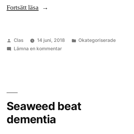
”Seaweed
Fortsätt läsa
beat
infections”
Publicerat
Publicerat
Clas
14 juni, 2018
Okategoriserade
av
till
i
Lämna en kommentar
Seaweed
beat
infections
Seaweed beat
dementia