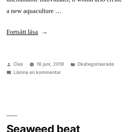
a new aquaculture …
”Seaweed
Fortsätt läsa
and
tumour”
Publicerat
Publicerat
Clas
16 juni, 2018
Okategoriserade
av
till
i
Lämna en kommentar
Seaweed
and
tumour
Seaweed beat