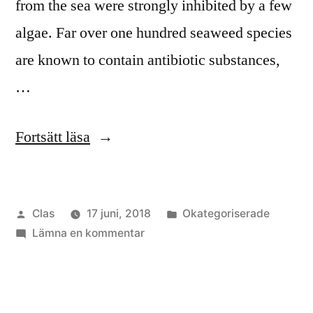
from the sea were strongly inhibited by a few
algae. Far over one hundred seaweed species
are known to contain antibiotic substances,
…
”Seaweed
Fortsätt läsa
and
antibiotics”
Publicerat
Publicerat
Clas
17 juni, 2018
Okategoriserade
av
till
i
Lämna en kommentar
Seaweed
and
antibiotics