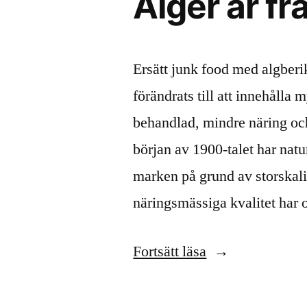
Alger är f
Ersätt junk food med algberi
förändrats till att innehålla
behandlad, mindre näring och
början av 1900-talet har nat
marken på grund av storskal
näringsmässiga kvalitet har 
”Alger
Fortsätt läsa
är
framtidens