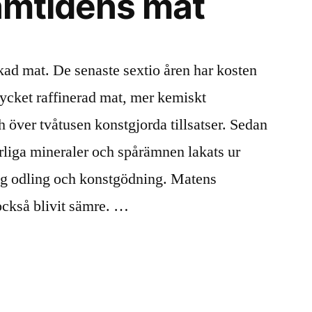
ramtidens mat
kad mat. De senaste sextio åren har kosten
 mycket raffinerad mat, mer kemiskt
 över tvåtusen konstgjorda tillsatser. Sedan
urliga mineraler och spårämnen lakats ur
ig odling och konstgödning. Matens
också blivit sämre. …