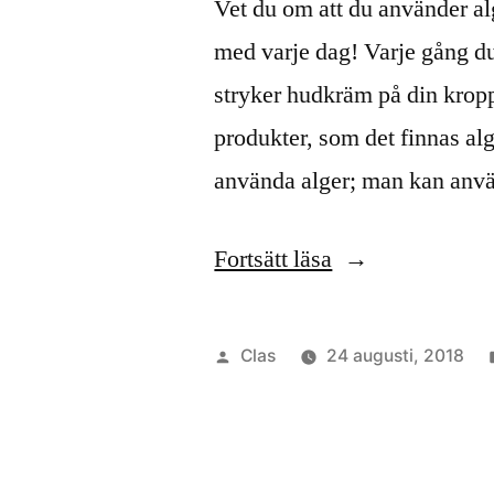
Vet du om att du använder al
med varje dag! Varje gång du
stryker hudkräm på din kropp
produkter, som det finnas al
använda alger; man kan an
”Algers
Fortsätt läsa
användningsomr
Publicerat
Clas
24 augusti, 2018
av