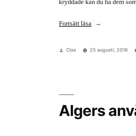
kryddade kan du ha dem so
”Kokta
Fortsätt läsa
havsalger”
Publicerat
Clas
25 augusti, 2018
av
Algers an