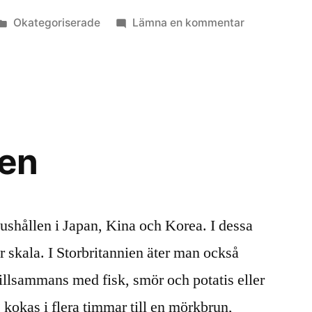
Publicerat
till
Okategoriserade
Lämna en kommentar
i
Alger
och
glass
ten
hushållen i Japan, Kina och Korea. I dessa
or skala. I Storbritannien äter man också
 tillsammans med fisk, smör och potatis eller
g kokas i flera timmar till en mörkbrun,