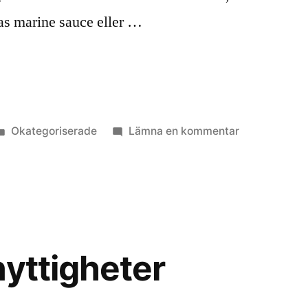
as marine sauce eller …
Publicerat
till
Okategoriserade
Lämna en kommentar
i
Alger
i
maten
nyttigheter