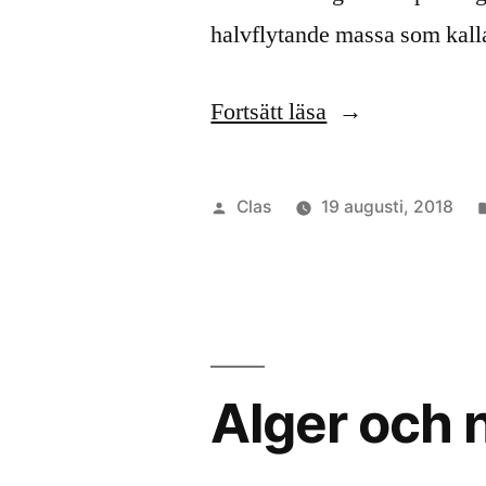
halvflytande massa som kall
”Alger
Fortsätt läsa
i
maten”
Publicerat
Clas
19 augusti, 2018
av
Alger och 