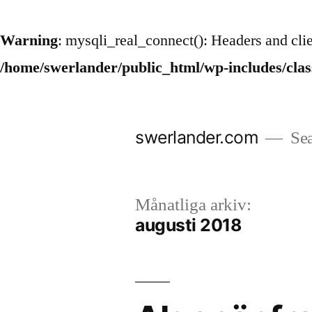
Warning
: mysqli_real_connect(): Headers and cli
/home/swerlander/public_html/wp-includes/cla
Hoppa
till
swerlander.com
Sea
innehåll
Månatliga arkiv:
augusti 2018