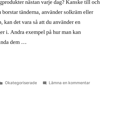
gprodukter nästan varje dag? Kanske till och
 borstar tänderna, använder solkräm eller
, kan det vara så att du använder en
ger i. Andra exempel på hur man kan
vända dem …
åden”
Publicerat
till
Okategoriserade
Lämna en kommentar
i
Algers
användning