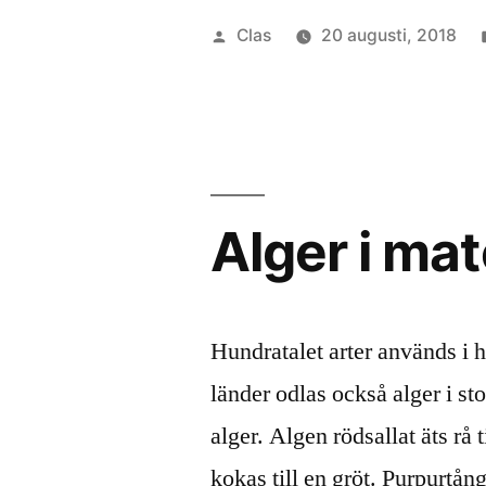
glass”
Publicerat
Clas
20 augusti, 2018
av
Alger i ma
Hundratalet arter används i 
länder odlas också alger i st
alger. Algen rödsallat äts rå
kokas till en gröt. Purpurtån