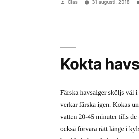
Publicerat
Clas
31 augusti, 2018
mat”
av
Kokta havs
Färska havsalger sköljs väl i 
verkar färska igen. Kokas unge
vatten 20-45 minuter tills d
också förvara rätt länge i kyl