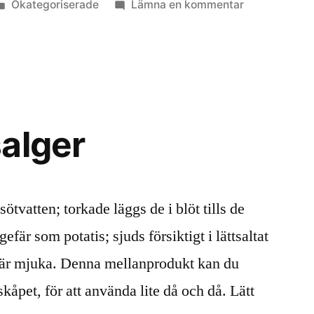
Publicerat
till
Okategoriserade
Lämna en kommentar
i
Alger
är
framtidens
mat
alger
sötvatten; torkade läggs de i blöt tills de
fär som potatis; sjuds försiktigt i lättsaltat
e är mjuka. Denna mellanprodukt kan du
skåpet, för att använda lite då och då. Lätt