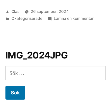
rädda
Publicerat
Clas
26 september, 2024
oss”
av
Publicerat
till
Okategoriserade
Lämna en kommentar
i
Tång
kan
rädda
oss
IMG_2024JPG
Sök
efter: