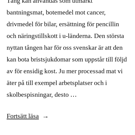
Tång kan användas som utmärkt
bantningsmat, botemedel mot cancer,
drivmedel för bilar, ersättning för pencillin
och näringstillskott i u-länderna. Den största
nyttan tången har för oss svenskar är att den
kan bota bristsjukdomar som uppstår till följd
av för ensidig kost. Ju mer processad mat vi
äter på till exempel arbetsplatser och i
skolbespisningar, desto …
”Tång
Fortsätt läsa
kan