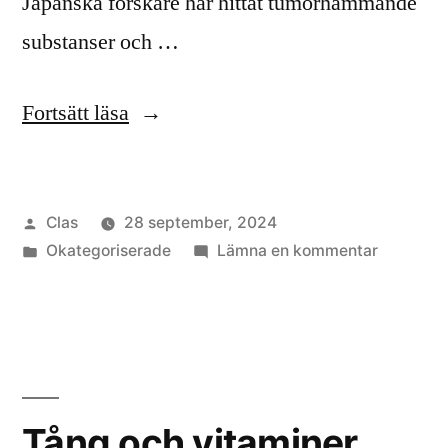
Japanska forskare har hittat tumörhämmande
substanser och …
”Tång”
Fortsätt läsa
Publicerat
Clas
28 september, 2024
av
Publicerat
till
Okategoriserade
Lämna en kommentar
i
Tång
Tång och vitaminer