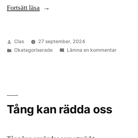
”Tång
Fortsätt läsa
och
vitaminer”
Publicerat
Clas
27 september, 2024
av
Publicerat
till
Okategoriserade
Lämna en kommentar
i
Tång
och
vitaminer
Tång kan rädda oss