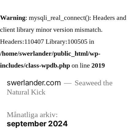
Warning
: mysqli_real_connect(): Headers and
client library minor version mismatch.
Headers:110407 Library:100505 in
/home/swerlander/public_html/wp-
includes/class-wpdb.php
on line
2019
Hoppa
swerlander.com
Seaweed the
till
Natural Kick
innehåll
Månatliga arkiv:
september 2024