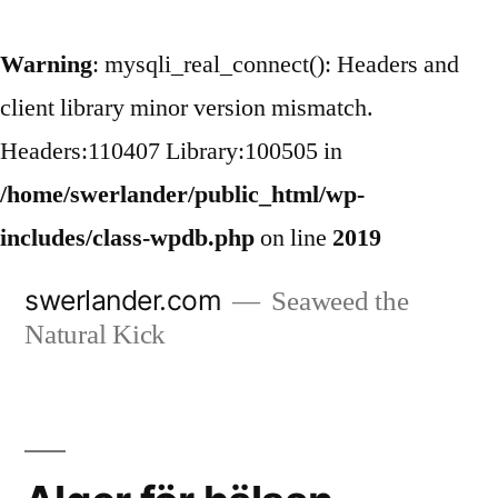
Warning
: mysqli_real_connect(): Headers and
client library minor version mismatch.
Headers:110407 Library:100505 in
/home/swerlander/public_html/wp-
includes/class-wpdb.php
on line
2019
Hoppa
swerlander.com
Seaweed the
till
Natural Kick
innehåll