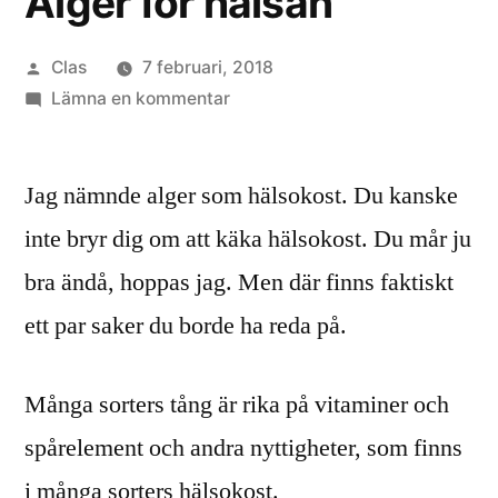
Alger för hälsan
Publicerat
Clas
7 februari, 2018
av
till
Lämna en kommentar
Alger
för
Jag nämnde alger som hälsokost. Du kanske
hälsan
inte bryr dig om att käka hälsokost. Du mår ju
bra ändå, hoppas jag. Men där finns faktiskt
ett par saker du borde ha reda på.
Många sorters tång är rika på vitaminer och
spårelement och andra nyttigheter, som finns
i många sorters hälsokost.