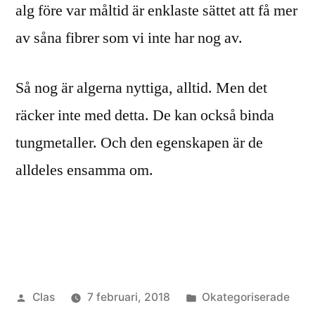
alg före var måltid är enklaste sättet att få mer
av såna fibrer som vi inte har nog av.
Så nog är algerna nyttiga, alltid. Men det
räcker inte med detta. De kan också binda
tungmetaller. Och den egenskapen är de
alldeles ensamma om.
Publicerat
Publicerat
Clas
7 februari, 2018
Okategoriserade