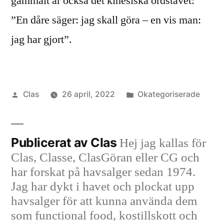
gammalt är också det kinesiska ordstävet:
”En dåre säger: jag skall göra – en vis man:
jag har gjort”.
Publicerat
Publicerat
Clas
26 april, 2022
Okategoriserade
av
i
Publicerat av Clas
Hej jag kallas för
Clas, Classe, ClasGöran eller CG och
har forskat på havsalger sedan 1974.
Jag har dykt i havet och plockat upp
havsalger för att kunna använda dem
som functional food, kostillskott och