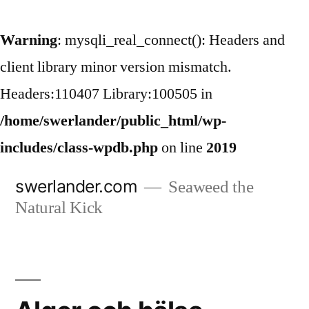
Warning
: mysqli_real_connect(): Headers and
client library minor version mismatch.
Headers:110407 Library:100505 in
/home/swerlander/public_html/wp-
includes/class-wpdb.php
on line
2019
Hoppa
swerlander.com
Seaweed the
till
Natural Kick
innehåll