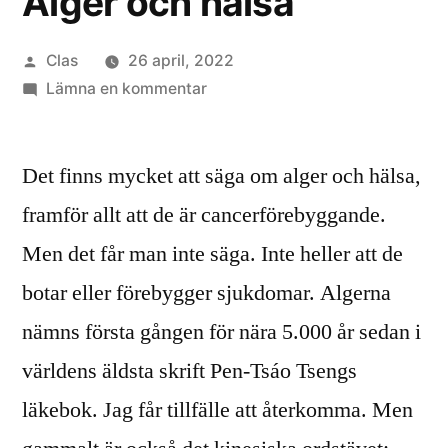
Alger och hälsa
Publicerat
Clas
26 april, 2022
av
till
Lämna en kommentar
Alger
och
Det finns mycket att säga om alger och hälsa,
hälsa
framför allt att de är cancerförebyggande.
Men det får man inte säga. Inte heller att de
botar eller förebygger sjukdomar. Algerna
nämns första gången för nära 5.000 år sedan i
världens äldsta skrift Pen-Tsáo Tsengs
läkebok. Jag får tillfälle att återkomma. Men