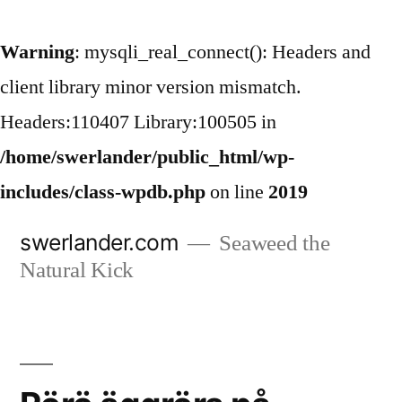
Warning
: mysqli_real_connect(): Headers and
client library minor version mismatch.
Headers:110407 Library:100505 in
/home/swerlander/public_html/wp-
includes/class-wpdb.php
on line
2019
Hoppa
swerlander.com
Seaweed the
till
Natural Kick
innehåll