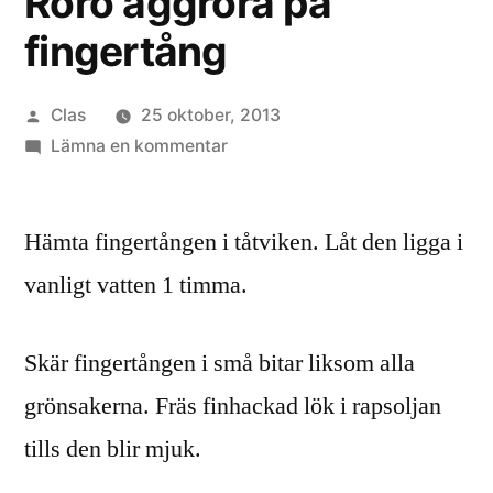
Rörö äggröra på
fingertång
Publicerat
Clas
25 oktober, 2013
av
till
Lämna en kommentar
Rörö
äggröra
Hämta fingertången i tåtviken. Låt den ligga i
på
fingertång
vanligt vatten 1 timma.
Skär fingertången i små bitar liksom alla
grönsakerna. Fräs finhackad lök i rapsoljan
tills den blir mjuk.