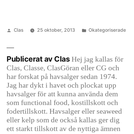
Publicerat
Publicerat
Clas
25 oktober, 2013
Okategoriserade
av
i
Publicerat av Clas
Hej jag kallas för
Clas, Classe, ClasGöran eller CG och
har forskat på havsalger sedan 1974.
Jag har dykt i havet och plockat upp
havsalger för att kunna använda dem
som functional food, kostillskott och
fodertillskott. Havsalger eller seaweed
eller kelp som de också kallas ger dig
ett starkt tillskott av de nyttiga ämnen