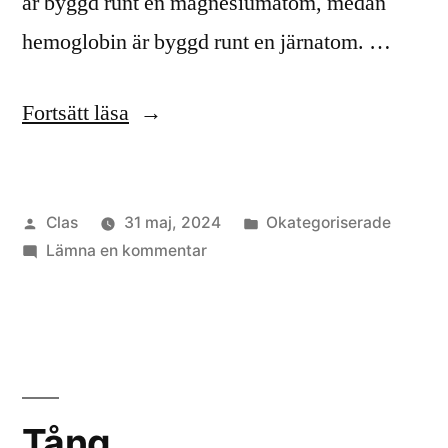
är byggd runt en magnesiumatom, medan
hemoglobin är byggd runt en järnatom. …
”Klorofyll
Fortsätt läsa
och
tång”
Publicerat
Publicerat
Clas
31 maj, 2024
Okategoriserade
av
till
i
Lämna en kommentar
Klorofyll
och
tång
Tång