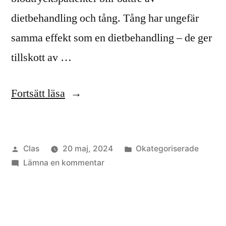
dietbehandling och tång. Tång har ungefär
samma effekt som en dietbehandling – de ger
tillskott av …
”Hellre
Fortsätt läsa
tång
än
Publicerat
Publicerat
Clas
20 maj, 2024
Okategoriserade
mediciner”
av
till
i
Lämna en kommentar
Hellre
tång
än
mediciner