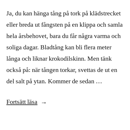
Ja, du kan hänga tång på tork på klädstrecket
eller breda ut fångsten på en klippa och samla
hela årsbehovet, bara du får några varma och
soliga dagar. Bladtång kan bli flera meter
långa och liknar krokodilskinn. Men tänk
också på: när tången torkar, svettas de ut en
del salt på ytan. Kommer de sedan …
”Kan
Fortsätt läsa
man
torka