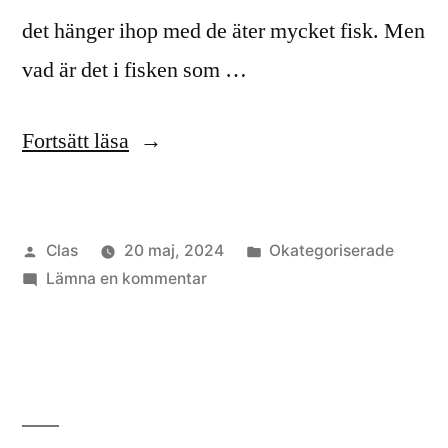
det hänger ihop med de äter mycket fisk. Men
vad är det i fisken som …
”Sjuk
Fortsätt läsa
-
du
Publicerat
Publicerat
Clas
20 maj, 2024
Okategoriserade
kan
av
till
i
Lämna en kommentar
bli
Sjuk
bra
-
du
av
kan
tång”
bli
bra