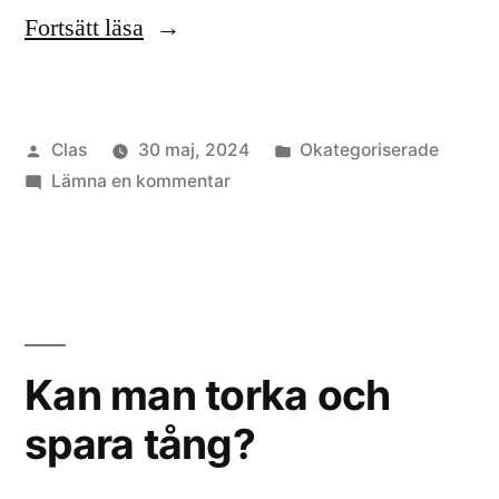
”Tång”
Fortsätt läsa
Publicerat
Publicerat
Clas
30 maj, 2024
Okategoriserade
av
till
i
Lämna en kommentar
Tång
Kan man torka och
spara tång?