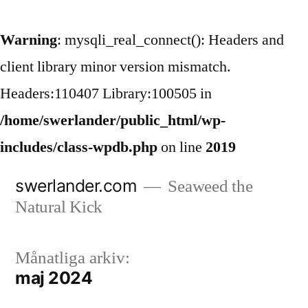
Warning
: mysqli_real_connect(): Headers and
client library minor version mismatch.
Headers:110407 Library:100505 in
/home/swerlander/public_html/wp-
includes/class-wpdb.php
on line
2019
Hoppa
swerlander.com
Seaweed the
till
Natural Kick
innehåll
Månatliga arkiv:
maj 2024