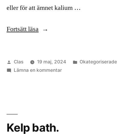
eller för att ämnet kalium …
”Tång
Fortsätt läsa
från
havet
Publicerat
Publicerat
Clas
19 maj, 2024
Okategoriserade
sänker
av
till
i
Lämna en kommentar
högt
Tång
blodtryck”
från
havet
sänker
högt
blodtryck
Kelp bath.