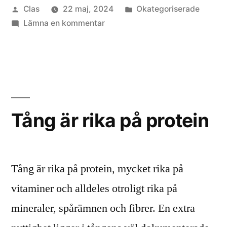
Publicerat
Publicerat
Clas
22 maj, 2024
Okategoriserade
så
av
till
i
Lämna en kommentar
fantastiska
Om
på
tång
är
att
så
binda
fantastiska
på
tungmetaller,
Tång är rika på protein
att
gör
binda
de
tungmetaller,
gör
Tång är rika på protein, mycket rika på
väl
de
vitaminer och alldeles otroligt rika på
det
väl
mineraler, spårämnen och fibrer. En extra
det
redan
redan