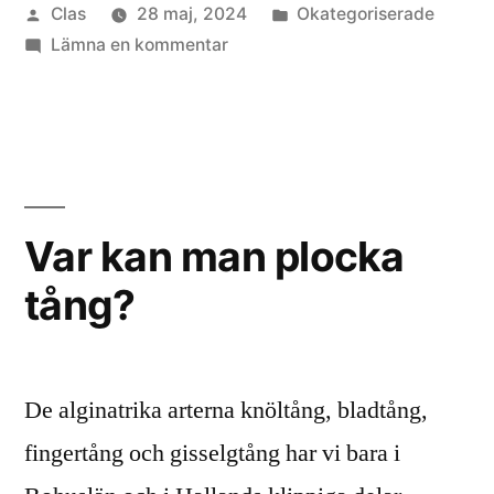
Publicerat
Publicerat
Clas
28 maj, 2024
Okategoriserade
och
av
till
i
Lämna en kommentar
spara
Kan
tång?”
man
torka
och
spara
tång?
Var kan man plocka
tång?
De alginatrika arterna knöltång, bladtång,
fingertång och gisselgtång har vi bara i