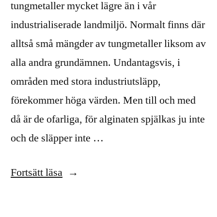
tungmetaller mycket lägre än i vår
industrialiserade landmiljö. Normalt finns där
alltså små mängder av tungmetaller liksom av
alla andra grundämnen. Undantagsvis, i
områden med stora industriutsläpp,
förekommer höga värden. Men till och med
då är de ofarliga, för alginaten spjälkas ju inte
och de släpper inte …
”Om
Fortsätt läsa
tång
är