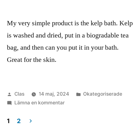
My very simple product is the kelp bath. Kelp
is washed and dried, put in a biogradable tea
bag, and then can you put it in your bath.
Great for the skin.
Publicerat
Publicerat
Clas
14 maj, 2024
Okategoriserade
av
till
i
Lämna en kommentar
Kelp
bath.
1
2
Inläggsnavigering