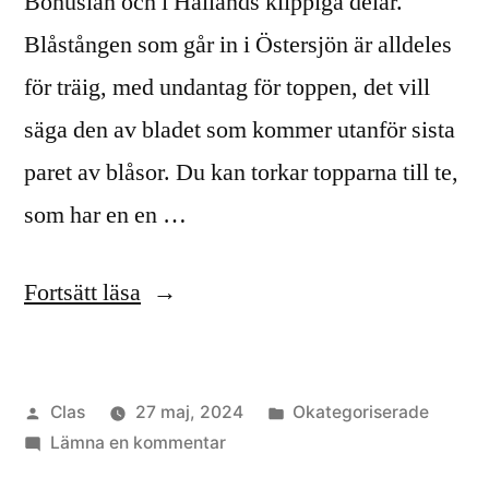
Bohuslän och i Hallands klippiga delar.
Blåstången som går in i Östersjön är alldeles
för träig, med undantag för toppen, det vill
säga den av bladet som kommer utanför sista
paret av blåsor. Du kan torkar topparna till te,
som har en en …
”Var
Fortsätt läsa
kan
man
Publicerat
Publicerat
Clas
27 maj, 2024
Okategoriserade
plocka
av
till
i
Lämna en kommentar
tång?”
Var