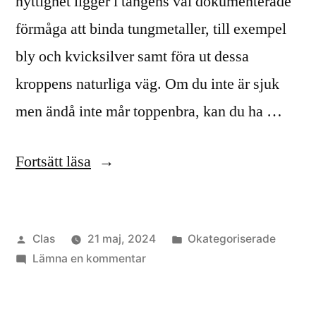
nyttighet ligger i tångens väl dokumenterade
i
i
förmåga att binda tungmetaller, till exempel
havet?”
havet?
bly och kvicksilver samt föra ut dessa
kroppens naturliga väg. Om du inte är sjuk
men ändå inte mår toppenbra, kan du ha …
”Tång
Fortsätt läsa
är
rika
Publicerat
Publicerat
Clas
21 maj, 2024
Okategoriserade
på
av
till
i
Lämna en kommentar
protein”
Tång
är