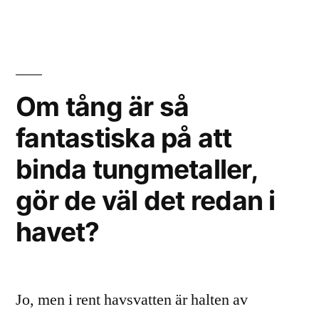
kan
man
plocka
tång?
Om tång är så
fantastiska på att
binda tungmetaller,
gör de väl det redan i
havet?
Jo, men i rent havsvatten är halten av