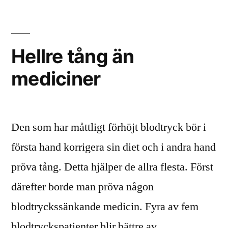
rika
på
protein
Hellre tång än
mediciner
Den som har måttligt förhöjt blodtryck bör i
första hand korrigera sin diet och i andra hand
pröva tång. Detta hjälper de allra flesta. Först
därefter borde man pröva någon
blodtryckssänkande medicin. Fyra av fem
blodtryckspatienter blir bättre av