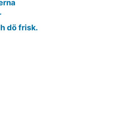
erna
r
h dö frisk.