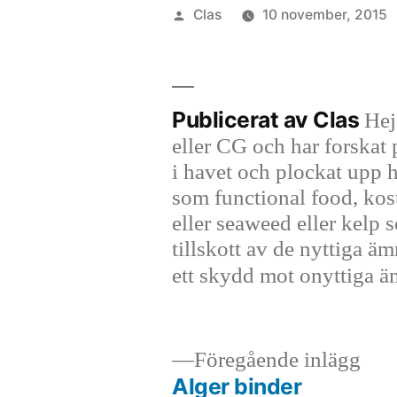
Publicerat
Clas
10 november, 2015
av
Publicerat av Clas
Hej
eller CG och har forskat
i havet och plockat upp 
som functional food, kost
eller seaweed eller kelp s
tillskott av de nyttiga ä
ett skydd mot onyttiga 
För
Föregående inlägg
inlä
Alger binder