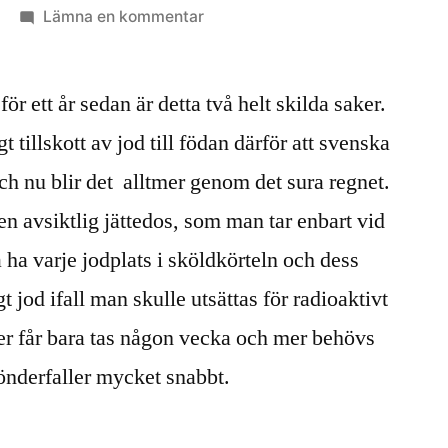
till
Lämna en kommentar
Alger
och
för ett år sedan är detta två helt skilda saker.
jod
och
t tillskott av jod till födan därför att svenska
radioaktiva
 och nu blir det alltmer genom det sura regnet.
ämnen
en avsiktlig jättedos, som man tar enbart vid
ga ha varje jodplats i sköldkörteln och dess
 jod ifall man skulle utsättas för radioaktivt
ter får bara tas någon vecka och mer behövs
 sönderfaller mycket snabbt.