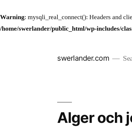
Warning
: mysqli_real_connect(): Headers and cli
/home/swerlander/public_html/wp-includes/cla
Hoppa
till
swerlander.com
Sea
innehåll
Alger och 