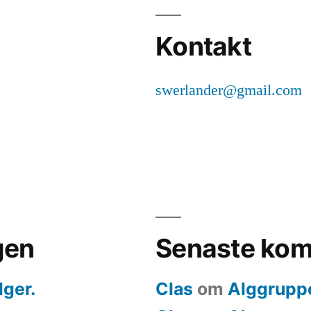
Kontakt
swerlander@gmail.com
gen
Senaste kom
lger.
Clas
om
Alggrupp