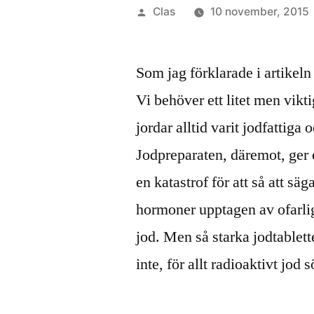
Publicerat
Clas
10 november, 2015
av
Som jag förklarade i artikeln 
Vi behöver ett litet men viktig
jordar alltid varit jodfattiga
Jodpreparaten, däremot, ger 
en katastrof för att så att sä
hormoner upptagen av ofarligt
jod. Men så starka jodtablet
inte, för allt radioaktivt jod