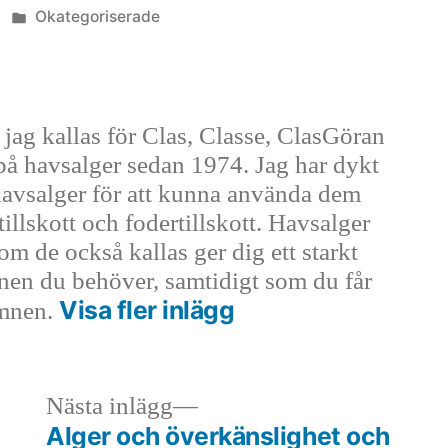
Publicerat
Okategoriserade
i
 jag kallas för Clas, Classe, ClasGöran
 på havsalger sedan 1974. Jag har dykt
havsalger för att kunna använda dem
illskott och fodertillskott. Havsalger
om de också kallas ger dig ett starkt
mnen du behöver, samtidigt som du får
Visa fler inlägg
ämnen.
egående
Nästa
Nästa inlägg
gg:
inlägg:
Alger och överkänslighet och