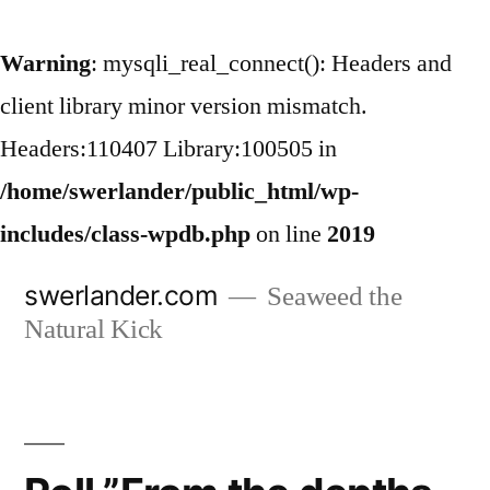
Warning
: mysqli_real_connect(): Headers and
client library minor version mismatch.
Headers:110407 Library:100505 in
/home/swerlander/public_html/wp-
includes/class-wpdb.php
on line
2019
Hoppa
swerlander.com
Seaweed the
till
Natural Kick
innehåll