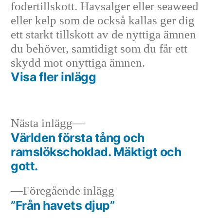
fodertillskott. Havsalger eller seaweed
eller kelp som de också kallas ger dig
ett starkt tillskott av de nyttiga ämnen
du behöver, samtidigt som du får ett
skydd mot onyttiga ämnen.
Visa fler inlägg
Nästa
Nästa inlägg
inlägg:
Världen första tång och
Inläggsnavigering
ramslökschoklad. Mäktigt och
gott.
Föregående
Föregående inlägg
inlägg:
”Från havets djup”