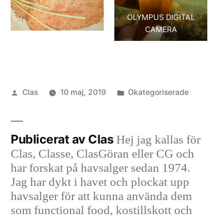
OLYMPUS DIGITAL
CAMERA
Publicerat
Publicerat
Clas
10 maj, 2019
Okategoriserade
av
i
Publicerat av Clas
Hej jag kallas för
Clas, Classe, ClasGöran eller CG och
har forskat på havsalger sedan 1974.
Jag har dykt i havet och plockat upp
havsalger för att kunna använda dem
som functional food, kostillskott och