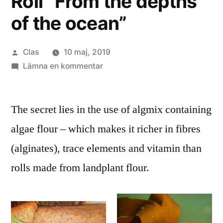
Roll ”From the depths
of the ocean”
Publicerat
Clas
10 maj, 2019
av
till
Lämna en kommentar
Roll
”From
The secret lies in the use of algmix containing
the
depths
algae flour – which makes it richer in fibres
of
(alginates), trace elements and vitamin than
the
ocean”
rolls made from landplant flour.