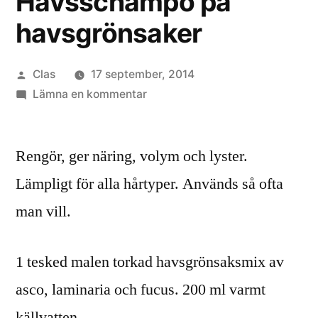
Havsschampo på
havsgrönsaker
Publicerat
Clas
17 september, 2014
av
till
Lämna en kommentar
Havsschampo
på
Rengör, ger näring, volym och lyster.
havsgrönsaker
Lämpligt för alla hårtyper. Används så ofta
man vill.
1 tesked malen torkad havsgrönsaksmix av
asco, laminaria och fucus. 200 ml varmt
källvatten.