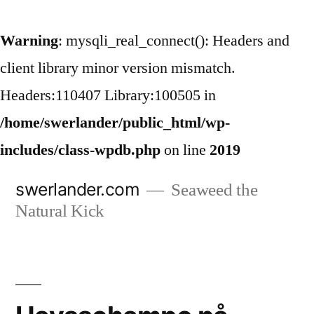
Warning
: mysqli_real_connect(): Headers and
client library minor version mismatch.
Headers:110407 Library:100505 in
/home/swerlander/public_html/wp-
includes/class-wpdb.php
on line
2019
Hoppa
swerlander.com
Seaweed the
till
Natural Kick
innehåll