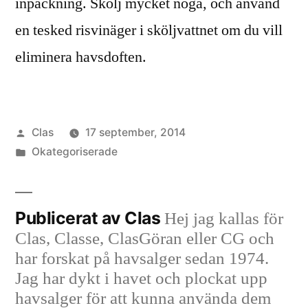
inpackning. Skölj mycket noga, och använd
en tesked risvinäger i sköljvattnet om du vill
eliminera havsdoften.
Publicerat
Clas
17 september, 2014
av
Publicerat
Okategoriserade
i
Publicerat av Clas
Hej jag kallas för
Clas, Classe, ClasGöran eller CG och
har forskat på havsalger sedan 1974.
Jag har dykt i havet och plockat upp
havsalger för att kunna använda dem