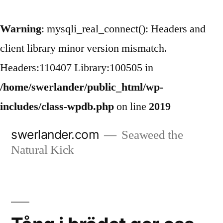
Warning
: mysqli_real_connect(): Headers and
client library minor version mismatch.
Headers:110407 Library:100505 in
/home/swerlander/public_html/wp-
includes/class-wpdb.php
on line
2019
Hoppa
swerlander.com
Seaweed the
till
Natural Kick
innehåll