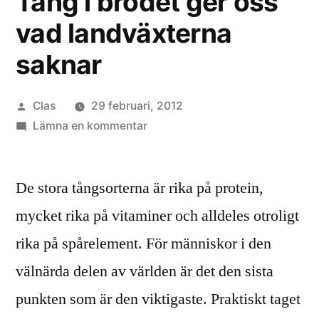
Tång i brödet ger oss
vad landväxterna
saknar
Publicerat
Clas
29 februari, 2012
av
till
Lämna en kommentar
Tång
i
De stora tångsorterna är rika på protein,
brödet
ger
mycket rika på vitaminer och alldeles otroligt
oss
rika på spårelement. För människor i den
vad
landväxterna
välnärda delen av världen är det den sista
saknar
punkten som är den viktigaste. Praktiskt taget