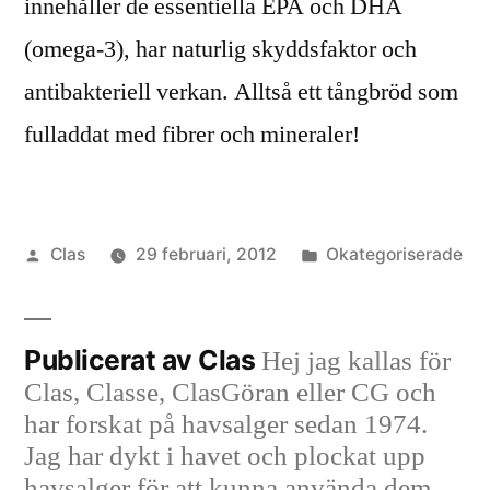
innehåller de essentiella EPA och DHA
(omega-3), har naturlig skyddsfaktor och
antibakteriell verkan. Alltså ett tångbröd som
fulladdat med fibrer och mineraler!
Publicerat
Publicerat
Clas
29 februari, 2012
Okategoriserade
av
i
Publicerat av Clas
Hej jag kallas för
Clas, Classe, ClasGöran eller CG och
har forskat på havsalger sedan 1974.
Jag har dykt i havet och plockat upp
havsalger för att kunna använda dem