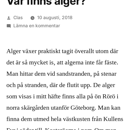
Var finns alger?
Publicerat
Clas
10 augusti, 2018
av
till
Lämna en kommentar
Var
finns
Alger växer praktiskt tagit överallt utom där
alger?
det är så mycket is, att algerna inte får fäste.
Man hittar dem vid sandstranden, på stenar
och på stranden, där de flutit upp. De alger
som visas i mitt häfte finns alla på ön Rörö i
norra skärgården utanför Göteborg. Man kan
finna dem utmed hela västkusten från Kullens