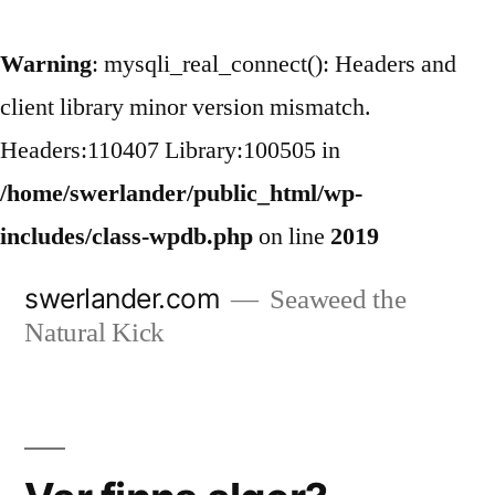
Warning
: mysqli_real_connect(): Headers and
client library minor version mismatch.
Headers:110407 Library:100505 in
/home/swerlander/public_html/wp-
includes/class-wpdb.php
on line
2019
Hoppa
swerlander.com
Seaweed the
till
Natural Kick
innehåll