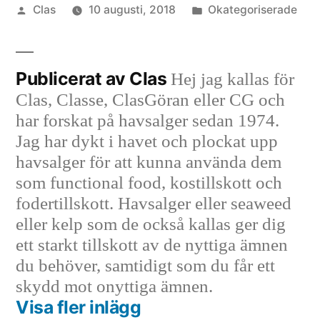
Publicerat
Publicerat
Clas
10 augusti, 2018
Okategoriserade
av
i
Publicerat av Clas
Hej jag kallas för
Clas, Classe, ClasGöran eller CG och
har forskat på havsalger sedan 1974.
Jag har dykt i havet och plockat upp
havsalger för att kunna använda dem
som functional food, kostillskott och
fodertillskott. Havsalger eller seaweed
eller kelp som de också kallas ger dig
ett starkt tillskott av de nyttiga ämnen
du behöver, samtidigt som du får ett
skydd mot onyttiga ämnen.
Visa fler inlägg