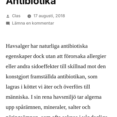
Antibiotika
Publicerat
Clas
17 augusti, 2018
av
till
Lämna en kommentar
Antibiotika
Havsalger har naturliga antibiotiska
egenskaper dock utan att förorsaka allergier
eller andra sidoeffekter till skillnad mot den
konstgjort framställda antibiotikan, som
lagras i köttet vi äter och överförs till
människa. I sin rena havsmiljö tar algerna
upp spårämnen, mineraler, salter och