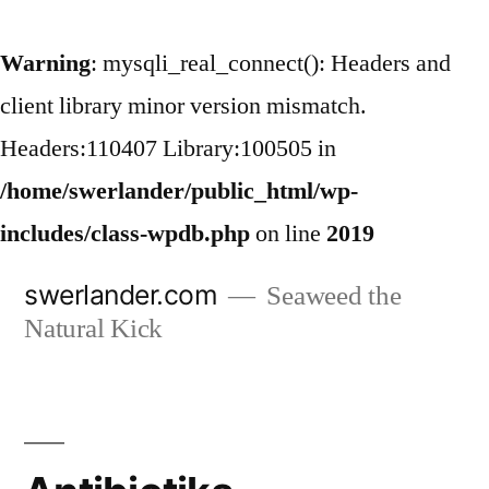
Warning
: mysqli_real_connect(): Headers and
client library minor version mismatch.
Headers:110407 Library:100505 in
/home/swerlander/public_html/wp-
includes/class-wpdb.php
on line
2019
Hoppa
swerlander.com
Seaweed the
till
Natural Kick
innehåll