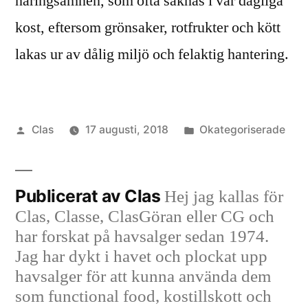
näringsämnen, som ofta saknas i vår dagliga
kost, eftersom grönsaker, rotfrukter och kött
lakas ur av dålig miljö och felaktig hantering.
Publicerat
Publicerat
Clas
17 augusti, 2018
Okategoriserade
av
i
Publicerat av Clas
Hej jag kallas för
Clas, Classe, ClasGöran eller CG och
har forskat på havsalger sedan 1974.
Jag har dykt i havet och plockat upp
havsalger för att kunna använda dem
som functional food, kostillskott och